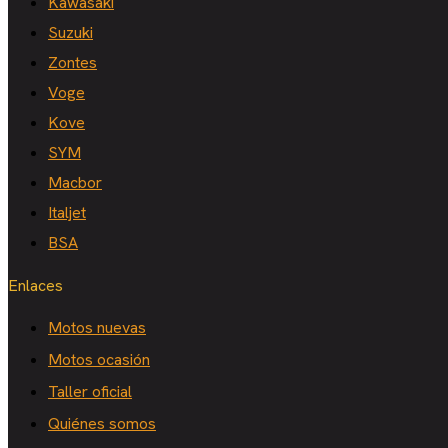
Kawasaki
Suzuki
Zontes
Voge
Kove
SYM
Macbor
Italjet
BSA
Enlaces
Motos nuevas
Motos ocasión
Taller oficial
Quiénes somos