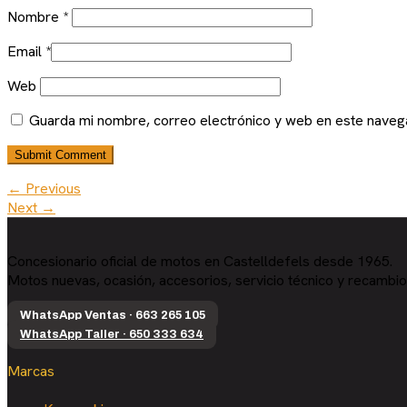
Nombre
*
Email
*
Web
Guarda mi nombre, correo electrónico y web en este naveg
← Previous
Next →
Concesionario oficial de motos en Castelldefels desde 1965.
Motos nuevas, ocasión, accesorios, servicio técnico y recambio
WhatsApp Ventas · 663 265 105
WhatsApp Taller · 650 333 634
Marcas