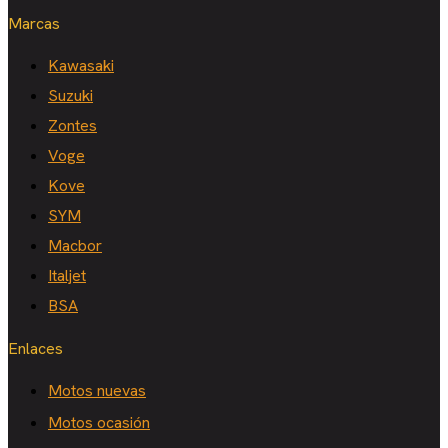
Marcas
Kawasaki
Suzuki
Zontes
Voge
Kove
SYM
Macbor
Italjet
BSA
Enlaces
Motos nuevas
Motos ocasión