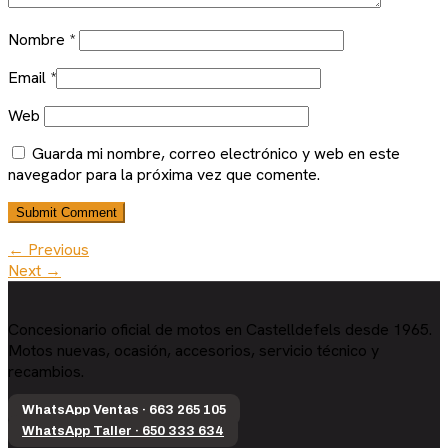
Nombre
*
Email
*
Web
Guarda mi nombre, correo electrónico y web en este
navegador para la próxima vez que comente.
← Previous
Next →
Concesionario oficial de motos en Castelldefels desde 1965.
Motos nuevas, ocasión, accesorios, servicio técnico y
recambios.
WhatsApp Ventas · 663 265 105
WhatsApp Taller · 650 333 634