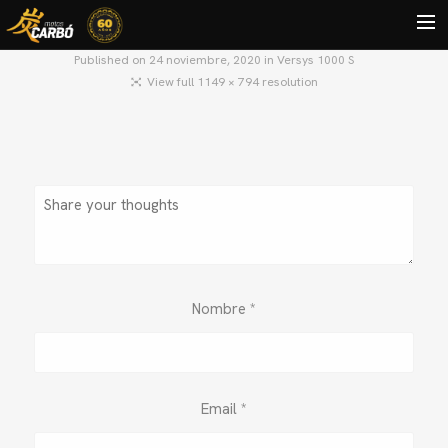
Published on
24 noviembre, 2020
in
Versys 1000 S
View full 1149 × 794 resolution
HOME
MOTOS USADAS
QUIÉNES SOMOS?
BLOG
CONTACTO
Search
Nombre
*
Email
*