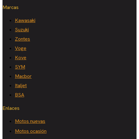
Marcas
Kawasaki
Suzuki
Zontes
Voge
Kove
SYM
Macbor
Italjet
BSA
Enlaces
Motos nuevas
Motos ocasión