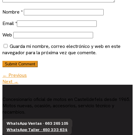
Nombre
*
Email
*
Web
Guarda mi nombre, correo electrónico y web en este
navegador para la próxima vez que comente.
← Previous
Next →
Concesionario oficial de motos en Castelldefels desde 1965.
Motos nuevas, ocasión, accesorios, servicio técnico y
recambios.
WhatsApp Ventas · 663 265 105
WhatsApp Taller · 650 333 634