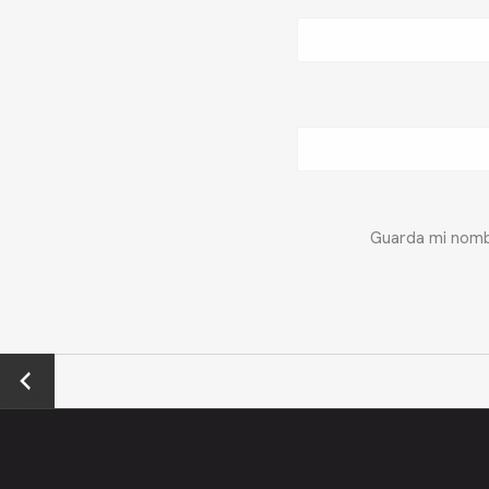
Guarda mi nombr
←
Previo
us