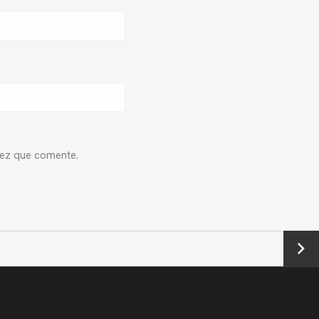
vez que comente.
Next
→