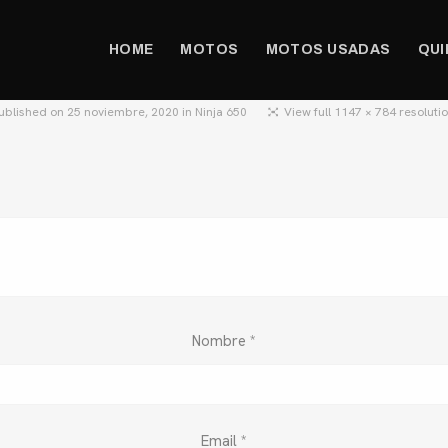
HOME
MOTOS
MOTOS USADAS
QUI
ublished on
25 noviembre, 2020
in
Ninja 650
View full 1147 × 784 resoluti
Nombre
*
Email
*