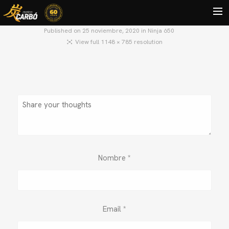
Published on
25 noviembre, 2020
in
Ninja 650
View full 1148 × 785 resolution
HOME
MOTOS USADAS
QUIÉNES SOMOS?
BLOG
CONTACTO
Search
Nombre
*
Email
*