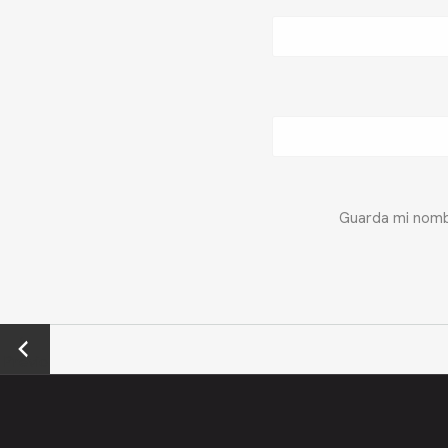
Guarda mi nombr
←
Previo
us