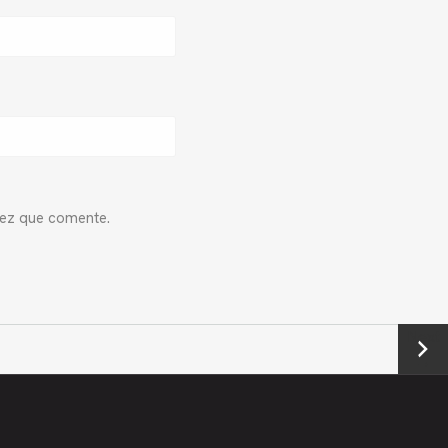
vez que comente.
Next
→