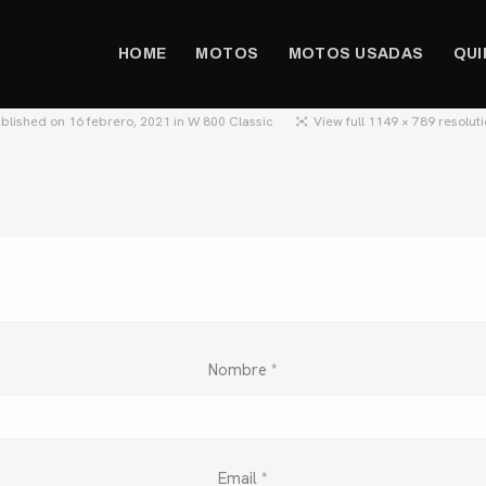
HOME
MOTOS
MOTOS USADAS
QUI
ublished on
16 febrero, 2021
in
W 800 Classic
View full 1149 × 789 resolut
Nombre
*
Email
*