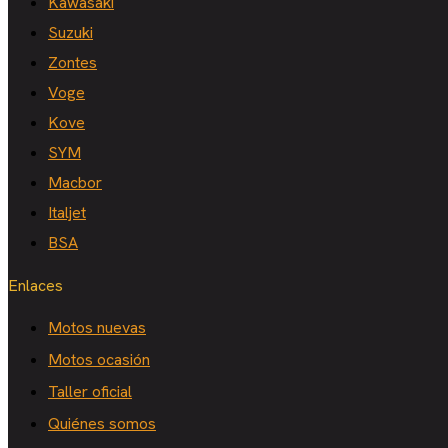
Kawasaki
Suzuki
Zontes
Voge
Kove
SYM
Macbor
Italjet
BSA
Enlaces
Motos nuevas
Motos ocasión
Taller oficial
Quiénes somos