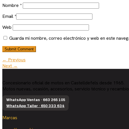
Nombre
*
Email
*
Web
Guarda mi nombre, correo electrónico y web en este naveg
← Previous
Next →
Concesionario oficial de motos en Castelldefels desde 1965.
Motos nuevas, ocasión, accesorios, servicio técnico y recambio
WhatsApp Ventas · 663 265 105
WhatsApp Taller · 650 333 634
Marcas