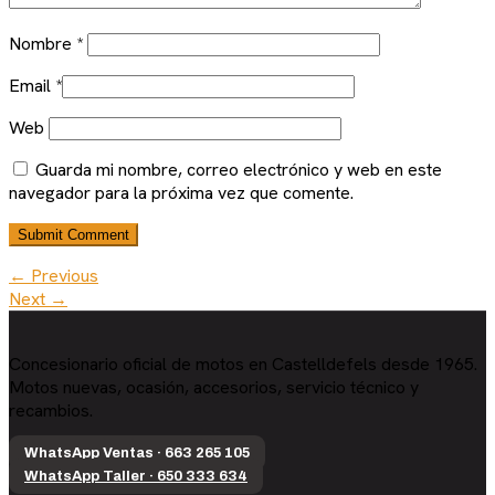
Nombre
*
Email
*
Web
Guarda mi nombre, correo electrónico y web en este
navegador para la próxima vez que comente.
← Previous
Next →
Concesionario oficial de motos en Castelldefels desde 1965.
Motos nuevas, ocasión, accesorios, servicio técnico y
recambios.
WhatsApp Ventas · 663 265 105
WhatsApp Taller · 650 333 634