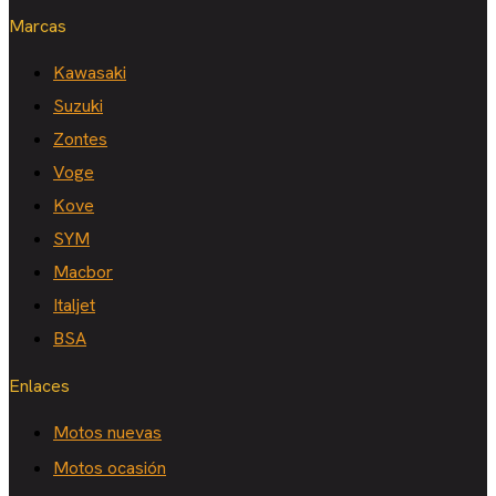
Marcas
Kawasaki
Suzuki
Zontes
Voge
Kove
SYM
Macbor
Italjet
BSA
Enlaces
Motos nuevas
Motos ocasión