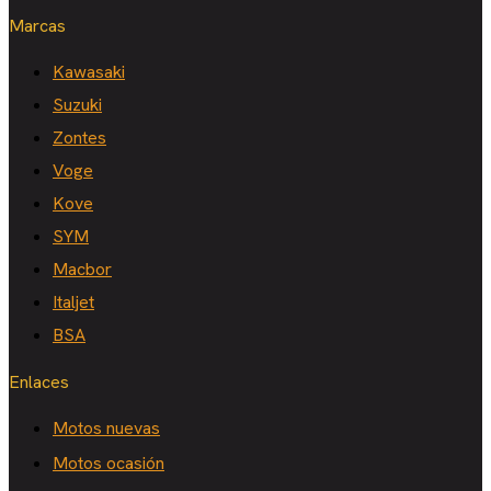
Marcas
Kawasaki
Suzuki
Zontes
Voge
Kove
SYM
Macbor
Italjet
BSA
Enlaces
Motos nuevas
Motos ocasión