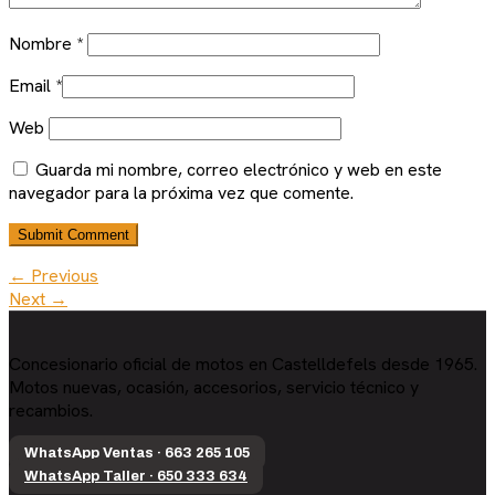
Nombre
*
Email
*
Web
Guarda mi nombre, correo electrónico y web en este
navegador para la próxima vez que comente.
← Previous
Next →
Concesionario oficial de motos en Castelldefels desde 1965.
Motos nuevas, ocasión, accesorios, servicio técnico y
recambios.
WhatsApp Ventas · 663 265 105
WhatsApp Taller · 650 333 634