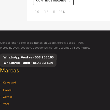
CONTINUE READING →
0
3
1.92 K
Concesionario oficial de motos en Castelldefels desde 1965.
Motos nuevas, ocasión, accesorios, servicio técnico y recambios.
WhatsApp Ventas · 663 265 105
WhatsApp Taller · 650 333 634
Marcas
Kawasaki
Suzuki
Zontes
Voge