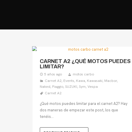
CARNET A2 ¿QUÉ MOTOS PUEDES
LIMITAR?
5 años ago
motos carbo
Carnet A2
,
Events
,
Kawa
,
Kawasaki
,
Macbor
,
Naked
,
Piaggio
,
SUZUKI
,
Sym
,
Vespa
Carnet A2
¿Qué motos puedes limitar para el carnet A2? Hay
dos maneras de empezar este post, los que
tenéis...