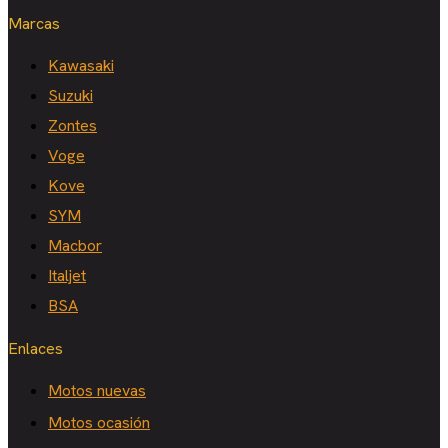
Marcas
Kawasaki
Suzuki
Zontes
Voge
Kove
SYM
Macbor
Italjet
BSA
Enlaces
Motos nuevas
Motos ocasión