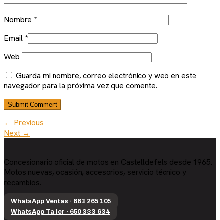
Nombre
*
Email
*
Web
Guarda mi nombre, correo electrónico y web en este
navegador para la próxima vez que comente.
← Previous
Next →
Concesionario oficial de motos en Castelldefels desde 1965.
Motos nuevas, ocasión, accesorios, servicio técnico y
recambios.
WhatsApp Ventas · 663 265 105
WhatsApp Taller · 650 333 634