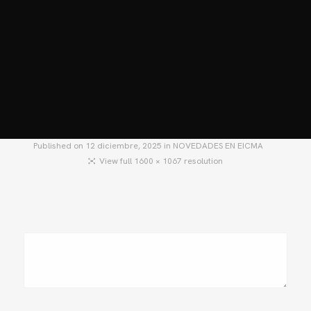
HOME
MOTOS
MOTOS USADAS
QUIÉNES SOMOS?
BLOG
CONTACTO
Published on
12 diciembre, 2025
in
NOVEDADES EN EICMA
View full 1600 × 1067 resolution