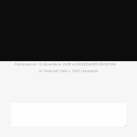
HOME
MOTOS
MOTOS USADAS
QUIÉNES SOMOS?
BLOG
CONTACTO
Published on
12 diciembre, 2025
in
NOVEDADES EN EICMA
View full 1600 × 1067 resolution