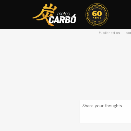
Published on
11 abr