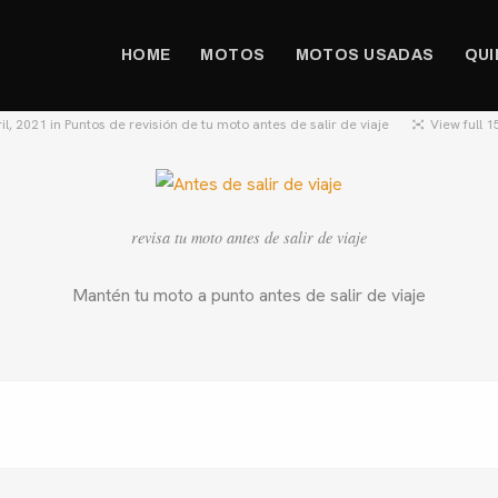
HOME
MOTOS
MOTOS USADAS
QUI
il, 2021
in
Puntos de revisión de tu moto antes de salir de viaje
View full 1
revisa tu moto antes de salir de viaje
Mantén tu moto a punto antes de salir de viaje