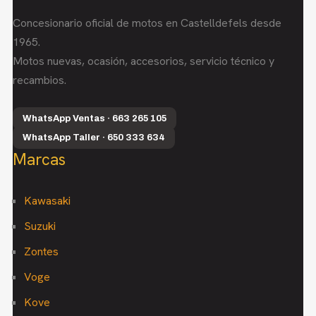
Concesionario oficial de motos en Castelldefels desde
1965.
Motos nuevas, ocasión, accesorios, servicio técnico y
recambios.
WhatsApp Ventas · 663 265 105
WhatsApp Taller · 650 333 634
Marcas
Kawasaki
Suzuki
Zontes
Voge
Kove