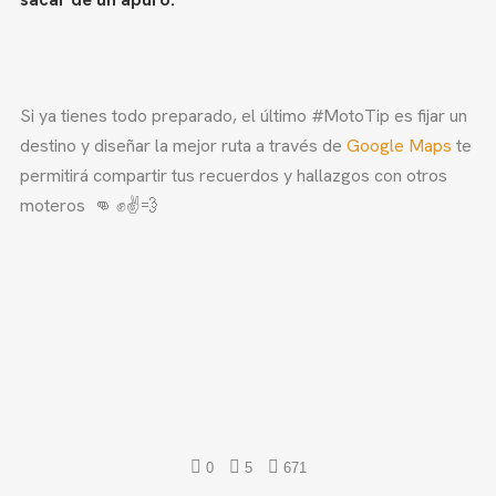
Si ya tienes todo preparado, el último #MotoTip es fijar un
destino y diseñar la mejor ruta a través de
Google Maps
te
permitirá compartir tus recuerdos y hallazgos con otros
moteros 👊 ✊✌️
💨
0
5
671