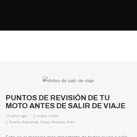
HOME
MOTOS
MOTOS USADAS
ACCESORIOS
QUIÉNES SOMOS?
BLOG
CONTACTO
PUNTOS DE REVISIÓN DE TU
MOTO ANTES DE SALIR DE VIAJE
5 años ago
motos carbo
Events
,
Kawasaki
,
News
,
Reviews
,
Ruta