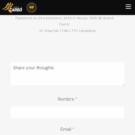
Published on
24 noviembre, 2020
in
Versys 1000 SE Grand
Tourer
HOME
View full 1148 × 791 resolution
MOTOS USADAS
QUIÉNES SOMOS?
BLOG
CONTACTO
Search
Nombre
*
Email
*