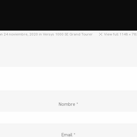
HOME
MOTOS
MOTOS USADAS
QU
on
24 noviembre, 2020
in
Versys 1000 SE Grand Tourer
View full 1148 × 78
Nombre
*
Email
*