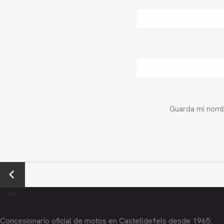
Guarda mi nombr
←
Previo
us
Concesionario oficial de motos en Castelldefels desde 1965.