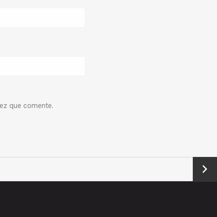
vez que comente.
Next
→