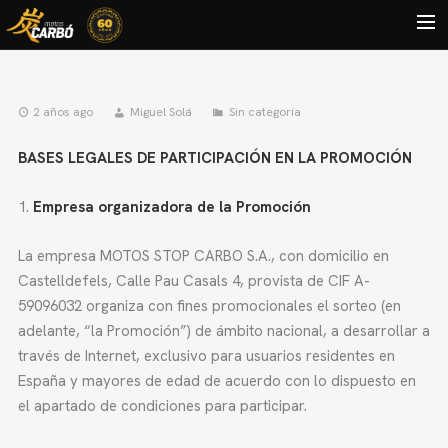
HOME
2 años ago
Miguel Solá
Sin categoría
MOTOS USADAS
BASES LEGALES DE PARTICIPACIÓN EN LA PROMOCIÓN
QUIÉNES SOMOS?
BLOG
Empresa organizadora de la Promoción
CONTACTO
La empresa MOTOS STOP CARBO S.A., con domicilio en
Search
Castelldefels, Calle Pau Casals 4, provista de CIF A-
59096032 organiza con fines promocionales el sorteo (en
adelante, “la Promoción”) de ámbito nacional, a desarrollar a
través de Internet, exclusivo para usuarios residentes en
España y mayores de edad de acuerdo con lo dispuesto en
el apartado de condiciones para participar.