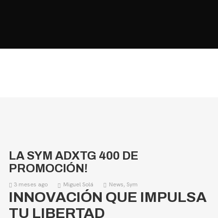
HOME
MOTOS
MOTOS USADAS
ACCESORIOS
QUIÉNES SOMOS?
BLOG
CONTACTO
LA SYM ADXTG 400 DE
PROMOCIÓN!
3 meses ago
Miguel Solá
News
,
Sym
INNOVACIÓN QUE IMPULSA
TU LIBERTAD