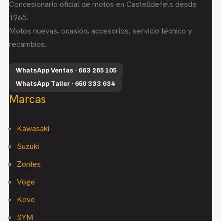
Concesionario oficial de motos en Castelldefels desde
1965.
Motos nuevas, ocasión, accesorios, servicio técnico y
recambios.
WhatsApp Ventas · 663 265 105
WhatsApp Taller · 650 333 634
Marcas
Kawasaki
Suzuki
Zontes
Voge
Kove
SYM