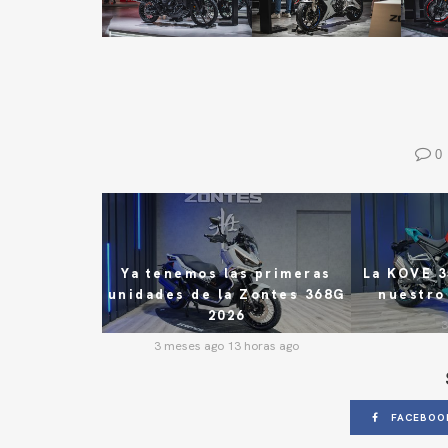
0
Ya tenemos las primeras
La KOVE 3
unidades de la Zontes 368G
nuestro
2026
3
3 meses ago 13 horas ago
FACEBOO