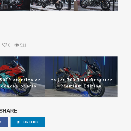
0
511
50RR aterriza en
Italjet 700 Twin Dragster
 concesionario
Premium Edition
 meses ago
3 meses ago
SHARE
K
LINKEDIN