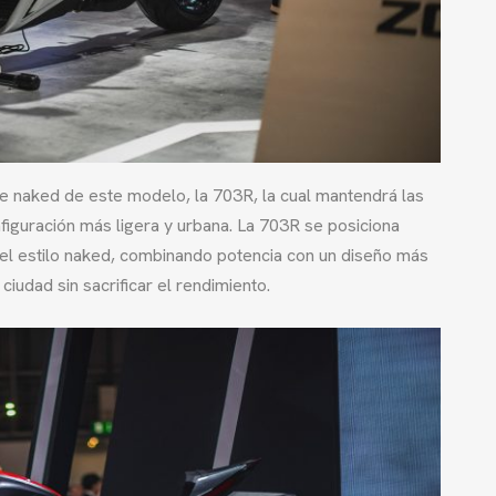
e naked de este modelo, la 703R, la cual mantendrá las
nfiguración más ligera y urbana. La 703R se posiciona
 el estilo naked, combinando potencia con un diseño más
a ciudad sin sacrificar el rendimiento.