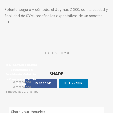
Potente, seguro y cómodo: el Joymax Z 300, con la calidad y
fiabilidad de SYM, redefine las expectativas de un scooter
GT.
0
2
201
Italjet 700 Twin
Ya tenemos las
La KOVE 350RR
aterriza en
primeras
Dragster
SHARE
Premium Edition
unidades de la
nuestro
concesionario
Zontes 368G
3 meses ago
FACEBOOK
LINKEDIN
2026
3 meses ago
3 meses ago 2 días ago