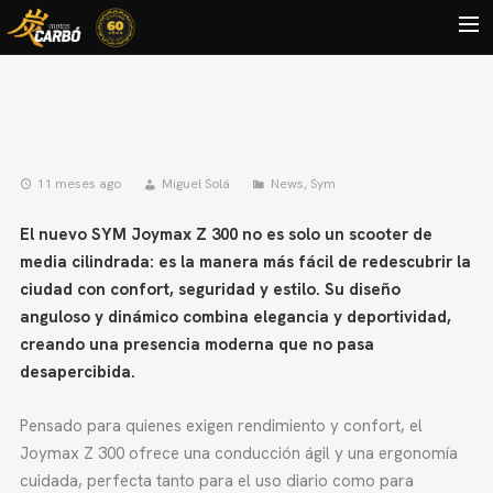
HOME
MOTOS USADAS
QUIÉNES SOMOS?
11 meses ago
Miguel Solá
News
,
Sym
BLOG
El nuevo SYM Joymax Z 300 no es solo un scooter de
media cilindrada: es la manera más fácil de redescubrir la
CONTACTO
ciudad con confort, seguridad y estilo. Su diseño
Search
anguloso y dinámico combina elegancia y deportividad,
creando una presencia moderna que no pasa
desapercibida.
Pensado para quienes exigen rendimiento y confort, el
Joymax Z 300 ofrece una conducción ágil y una ergonomía
cuidada, perfecta tanto para el uso diario como para