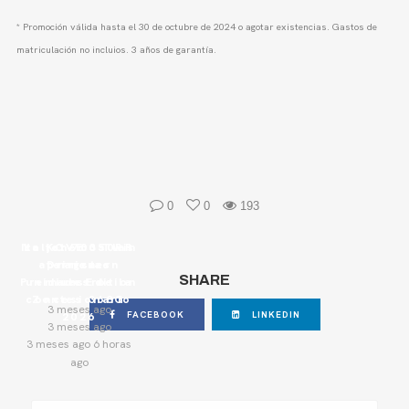
* Promoción válida hasta el 30 de octubre de 2024 o agotar existencias. Gastos de
matriculación no incluios. 3 años de garantía.
0
0
193
Italjet 700 Twin
Ya tenemos las
La KOVE 350RR
aterriza en
primeras
Dragster
SHARE
Premium Edition
unidades de la
nuestro
concesionario
Zontes 368G
3 meses ago
FACEBOOK
LINKEDIN
2026
3 meses ago
3 meses ago 6 horas
ago