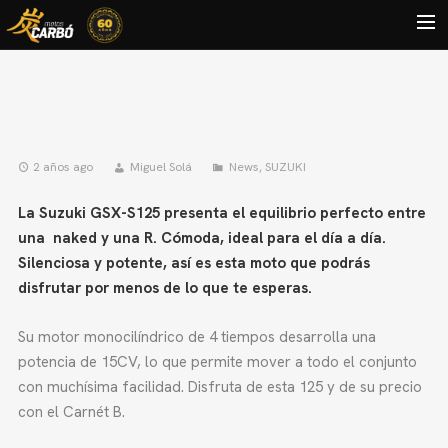
HOME
MOTOS USADAS
QUIÉNES SOMOS?
2 años ago
Miguel Solá
News
,
SUZUKI
BLOG
La Suzuki GSX-S125 presenta el equilibrio perfecto entre
una naked y una R. Cómoda, ideal para el día a día.
CONTACTO
Silenciosa y potente, así es esta moto que podrás
Search
disfrutar por menos de lo que te esperas.
Su motor monocilíndrico de 4 tiempos desarrolla una
potencia de 15CV, lo que permite mover a todo el conjunto
con muchísima facilidad. Disfruta de esta 125 y de su precio
con el Carnét B.