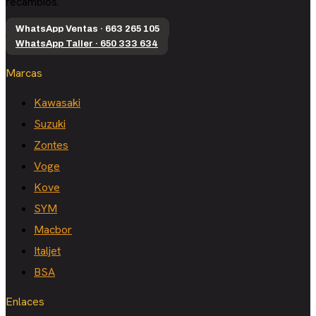
recambios.
WhatsApp Ventas · 663 265 105
WhatsApp Taller · 650 333 634
Marcas
Kawasaki
Suzuki
Zontes
Voge
Kove
SYM
Macbor
Italjet
BSA
Enlaces