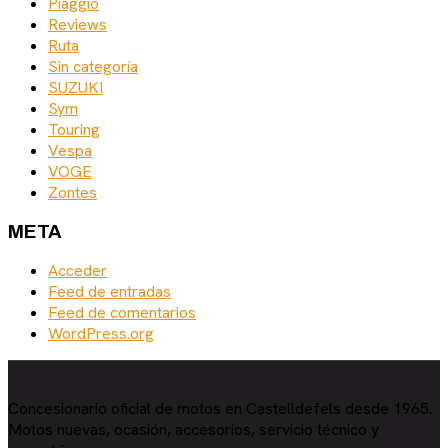
Piaggio
Reviews
Ruta
Sin categoría
SUZUKI
Sym
Touring
Vespa
VOGE
Zontes
META
Acceder
Feed de entradas
Feed de comentarios
WordPress.org
Concesionario oficial de motos en Castelldefels desde 1965.
Motos nuevas, ocasión, accesorios, servicio técnico y