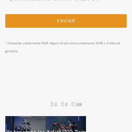
* Promoción válida hasta 30/8. Seguro Gratis (mira condiciones SYM) + 5 años de
garantía.
0
0
168
La KOVE
350RR aterriza