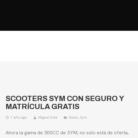
HOME
MOTOS
MOTOS USADAS
QUIÉNES SOMOS?
BLOG
CONTACTO
SCOOTERS SYM CON SEGURO Y
MATRÍCULA GRATIS
1 año ago
Miguel Solá
News
,
Sym
Ahora la gama de 300CC de SYM, no solo está de oferta,