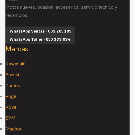
Motos nuevas, ocasión, accesorios, servicio técnico y
recambios.
WhatsApp Ventas · 663 265 105
WhatsApp Taller · 650 333 634
Marcas
Kawasaki
Suzuki
Zontes
Voge
Kove
SYM
Macbor