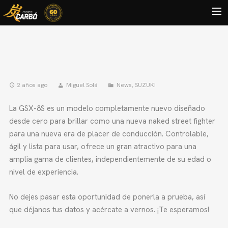
HOME
MOTOS USADAS
QUIÉNES SOMOS?
2 años ago
Miguel Solá
News
,
SUZUKI
BLOG
La GSX-8S es un modelo completamente nuevo diseñado
desde cero para brillar como una nueva naked street fighter
CONTACTO
para una nueva era de placer de conducción. Controlable,
Search
ágil y lista para usar, ofrece un gran atractivo para una
amplia gama de clientes, independientemente de su edad o
nivel de experiencia.
No dejes pasar esta oportunidad de ponerla a prueba, así
que déjanos tus datos y acércate a vernos. ¡Te esperamos!